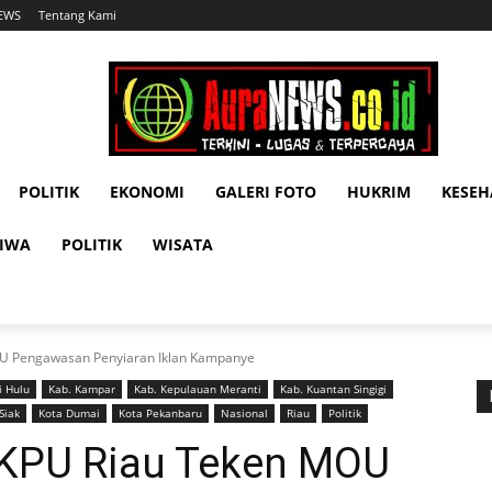
NEWS
Tentang Kami
POLITIK
EKONOMI
GALERI FOTO
HUKRIM
KESE
TIWA
POLITIK
WISATA
OU Pengawasan Penyiaran Iklan Kampanye
i Hulu
Kab. Kampar
Kab. Kepulauan Meranti
Kab. Kuantan Singigi
Siak
Kota Dumai
Kota Pekanbaru
Nasional
Riau
Politik
 KPU Riau Teken MOU