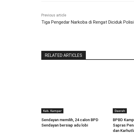
Previous article
Tiga Pengedar Narkoba di Rengat Diciduk Polisi
RELATED ARTICLES
Kab. Kampar
Daerah
Sendayan memilih, 24 calon BPD
BPBD Kampa
Sendayan bersiap adu lobi
Sapras Pen
dan Karhutl