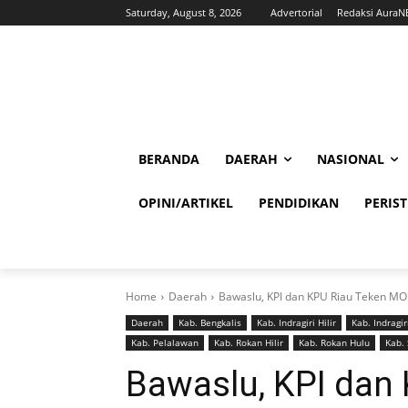
Saturday, August 8, 2026
Advertorial
Redaksi Aura
BERANDA
DAERAH
NASIONAL
OPINI/ARTIKEL
PENDIDIKAN
PERIS
Home
Daerah
Bawaslu, KPI dan KPU Riau Teken M
Daerah
Kab. Bengkalis
Kab. Indragiri Hilir
Kab. Indragir
Kab. Pelalawan
Kab. Rokan Hilir
Kab. Rokan Hulu
Kab. 
Bawaslu, KPI dan