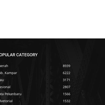
OPULAR CATEGORY
aerah
8939
ab. Kampar
6222
iau
3171
asional
2807
ota Pekanbaru
1566
vetorial
1532