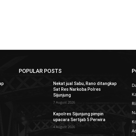
POPULAR POSTS
P
ap
Nekat jual Sabu, Rano ditangkap
D
Sat Res Narkoba Polres
K
Sijunjung
7 August 2026
R
N
Kapolres Sijunjung pimpin
upacara Sertijab 5 Perwira
K
4 August 2026
Ad