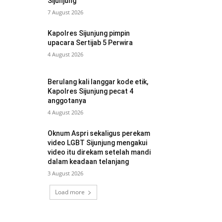
Sijunjung
7 August 2026
Kapolres Sijunjung pimpin
upacara Sertijab 5 Perwira
4 August 2026
Berulang kali langgar kode etik,
Kapolres Sijunjung pecat 4
anggotanya
4 August 2026
Oknum Aspri sekaligus perekam
video LGBT Sijunjung mengakui
video itu direkam setelah mandi
dalam keadaan telanjang
3 August 2026
Load more