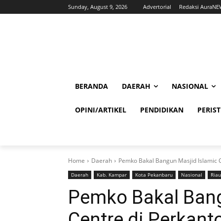
Sunday, August 9, 2026
Advertorial
Redaksi AuraNE
BERANDA
DAERAH
NASIONAL
OPINI/ARTIKEL
PENDIDIKAN
PERIS
Home
Daerah
Pemko Bakal Bangun Masjid Islamic C
Daerah
Kab. Kampar
Kota Pekanbaru
Nasional
Riau
Pemko Bakal Bang
Centre di Perkant