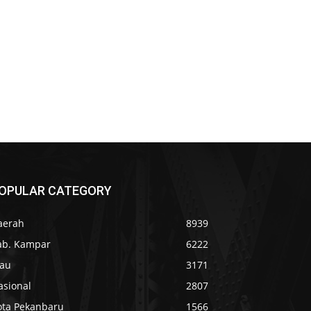
OPULAR CATEGORY
aerah
8939
ab. Kampar
6222
iau
3171
asional
2807
ota Pekanbaru
1566