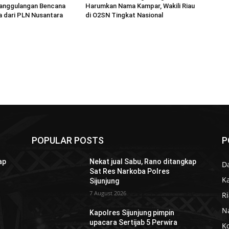
anggulangan Bencana
Harumkan Nama Kampar, Wakili Riau
a dari PLN Nusantara
di O2SN Tingkat Nasional
POPULAR POSTS
P
ap
Nekat jual Sabu, Rano ditangkap
D
Sat Res Narkoba Polres
K
Sijunjung
7 August 2026
R
N
Kapolres Sijunjung pimpin
upacara Sertijab 5 Perwira
K