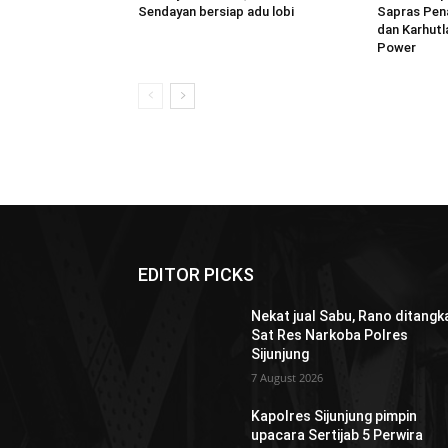
Sendayan bersiap adu lobi
Sapras Pen
dan Karhutl
Power
EDITOR PICKS
Nekat jual Sabu, Rano ditangk
Sat Res Narkoba Polres
Sijunjung
7 August 2026
Kapolres Sijunjung pimpin
upacara Sertijab 5 Perwira