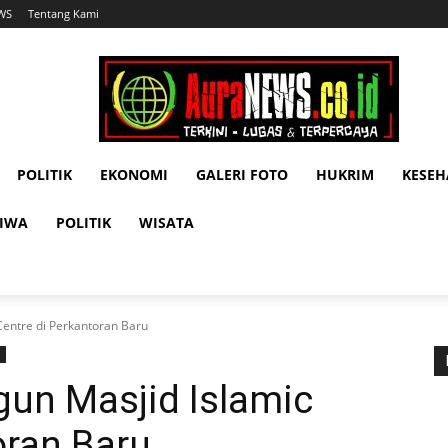
WS
Tentang Kami
POLITIK
EKONOMI
GALERI FOTO
HUKRIM
KESE
TIWA
POLITIK
WISATA
entre di Perkantoran Baru
un Masjid Islamic
oran Baru