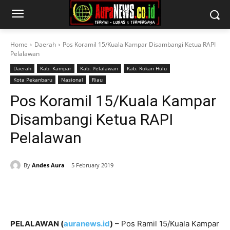
Home
Daerah
Pos Koramil 15/Kuala Kampar Disambangi Ketua RAPI
Pelalawan
Daerah
Kab. Kampar
Kab. Pelalawan
Kab. Rokan Hulu
Kota Pekanbaru
Nasional
Riau
Pos Koramil 15/Kuala Kampar
Disambangi Ketua RAPI
Pelalawan
By
Andes Aura
5 February 2019
PELALAWAN (
auranews.id
)
– Pos Ramil 15/Kuala Kampar