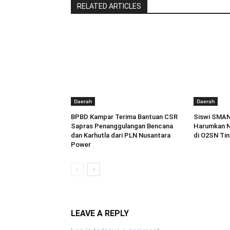
RELATED ARTICLES
Daerah
Daerah
BPBD Kampar Terima Bantuan CSR
Siswi SMAN
Sapras Penanggulangan Bencana
Harumkan Na
dan Karhutla dari PLN Nusantara
di O2SN Tin
Power
LEAVE A REPLY