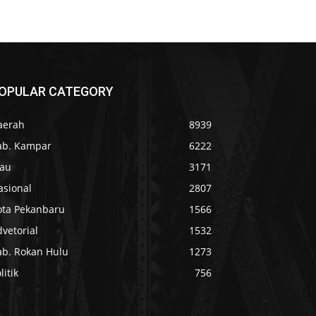
OPULAR CATEGORY
aerah
8939
ab. Kampar
6222
iau
3171
asional
2807
ota Pekanbaru
1566
vetorial
1532
ab. Rokan Hulu
1273
litik
756