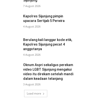
Sijunjung
7 August 2026
Kapolres Sijunjung pimpin
upacara Sertijab 5 Perwira
4 August 2026
Berulang kali langgar kode etik,
Kapolres Sijunjung pecat 4
anggotanya
4 August 2026
Oknum Aspri sekaligus perekam
video LGBT Sijunjung mengakui
video itu direkam setelah mandi
dalam keadaan telanjang
3 August 2026
Load more