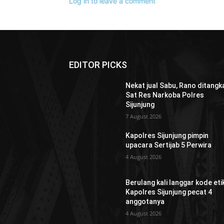
Log in to leave a comment
EDITOR PICKS
Nekat jual Sabu, Rano ditangk
Sat Res Narkoba Polres
Sijunjung
7 August 2026
Kapolres Sijunjung pimpin
upacara Sertijab 5 Perwira
4 August 2026
Berulang kali langgar kode etik
Kapolres Sijunjung pecat 4
anggotanya
4 August 2026