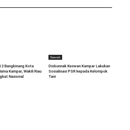
Daerah
 2 Bangkinang Kota
Disbunnak Keswan Kampar Lakukan
ma Kampar, Wakili Riau
Sosialisasi PSR kepada Kelompok
gkat Nasional
Tani