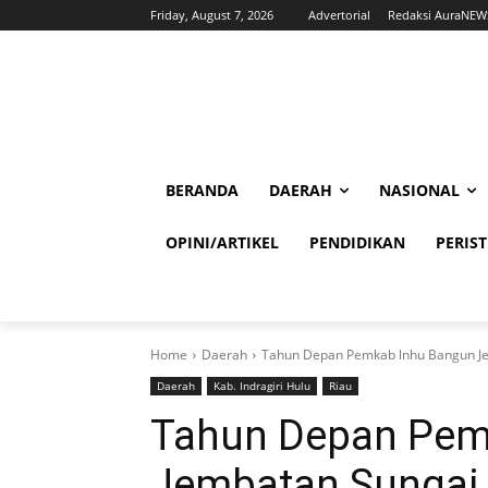
Friday, August 7, 2026
Advertorial
Redaksi AuraNEW
BERANDA
DAERAH
NASIONAL
OPINI/ARTIKEL
PENDIDIKAN
PERIS
Home
Daerah
Tahun Depan Pemkab lnhu Bangun J
Daerah
Kab. Indragiri Hulu
Riau
Tahun Depan Pem
Jembatan Sungai