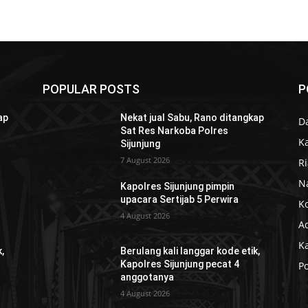
POPULAR POSTS
P
ap
Nekat jual Sabu, Rano ditangkap
D
Sat Res Narkoba Polres
K
Sijunjung
7 August 2026
R
N
Kapolres Sijunjung pimpin
upacara Sertijab 5 Perwira
K
4 August 2026
Ad
K
,
Berulang kali langgar kode etik,
Kapolres Sijunjung pecat 4
Po
anggotanya
4 August 2026