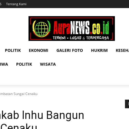
S
Tentang Kami
POLITIK
EKONOMI
GALERI FOTO
HUKRIM
KESE
TIWA
POLITIK
WISATA
embatan Sungai Cenaku
kab lnhu Bangun
 Cenaku