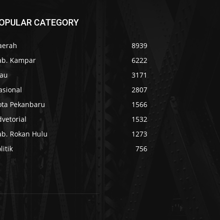
OPULAR CATEGORY
aerah
8939
ab. Kampar
6222
iau
3171
asional
2807
ota Pekanbaru
1566
vetorial
1532
ab. Rokan Hulu
1273
litik
756