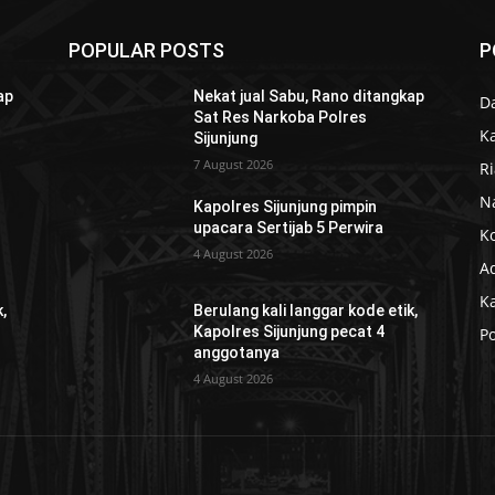
POPULAR POSTS
P
ap
Nekat jual Sabu, Rano ditangkap
D
Sat Res Narkoba Polres
K
Sijunjung
7 August 2026
R
N
Kapolres Sijunjung pimpin
upacara Sertijab 5 Perwira
K
4 August 2026
Ad
K
,
Berulang kali langgar kode etik,
Kapolres Sijunjung pecat 4
Po
anggotanya
4 August 2026