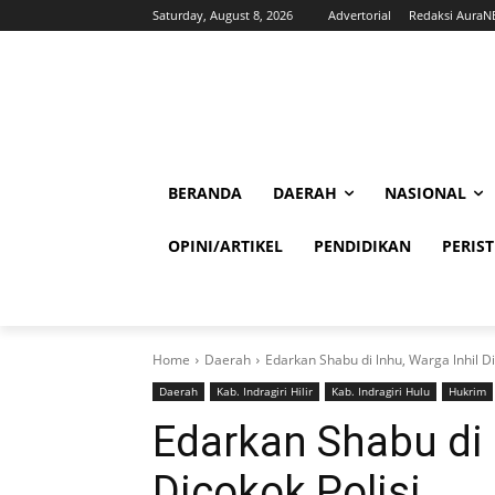
Saturday, August 8, 2026
Advertorial
Redaksi Aura
BERANDA
DAERAH
NASIONAL
OPINI/ARTIKEL
PENDIDIKAN
PERIS
Home
Daerah
Edarkan Shabu di lnhu, Warga lnhil Di
Daerah
Kab. Indragiri Hilir
Kab. Indragiri Hulu
Hukrim
Edarkan Shabu di 
Dicokok Polisi