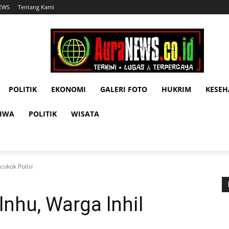
NEWS
Tentang Kami
POLITIK
EKONOMI
GALERI FOTO
HUKRIM
KESE
TIWA
POLITIK
WISATA
cokok Polisi
lnhu, Warga lnhil