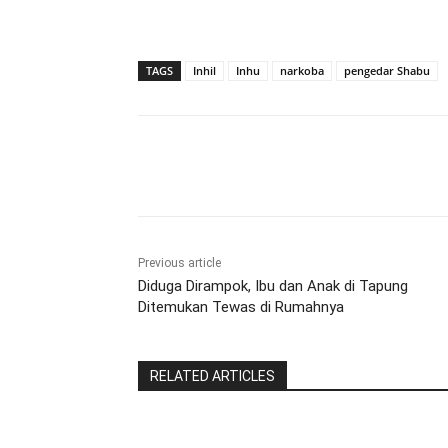
TAGS
Inhil
Inhu
narkoba
pengedar Shabu
Share
Previous article
Diduga Dirampok, Ibu dan Anak di Tapung
Ditemukan Tewas di Rumahnya
RELATED ARTICLES