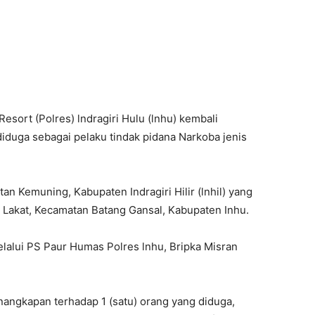
sort (Polres) lndragiri Hulu (lnhu) kembali
diduga sebagai pelaku tindak pidana Narkoba jenis
n Kemuning, Kabupaten Indragiri Hilir (lnhil) yang
g Lakat, Kecamatan Batang Gansal, Kabupaten Inhu.
lalui PS Paur Humas Polres lnhu, Bripka Misran
nangkapan terhadap 1 (satu) orang yang diduga,