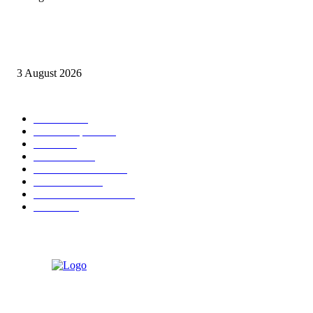
Oknum Aspri sekaligus perekam video LGBT Sijunjung mengakui video i
direkam setelah mandi dalam keadaan telanjang
3 August 2026
POPULAR CATEGORY
Daerah
8939
Kab. Kampar
6222
Riau
3171
Nasional
2807
Kota Pekanbaru
1566
Advetorial
1532
Kab. Rokan Hulu
1273
Politik
756