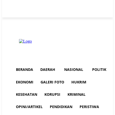
Friday, August 7, 2026
Advertorial
Redaksi AuraNEWS
Tentang Kami
BERANDA
DAERAH
NASIONAL
POLITIK
EKONOMI
GALERI FOTO
HUKRIM
KESEHATAN
KORUPSI
KRIMINAL
OPINI/ARTIKEL
PENDIDIKAN
PERISTIWA