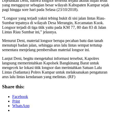
Dijelaskan Deni, bahwa longsor tersebut terjadi akibat hujan lebat
yang mengguyur sebagian besar wilayah Kabupaten Kampar sejak
pagi hingga sore hari pada Selasa (23/10/2018).
“Longsor yang terjadi yakni tebing bukit di sisi jalan lintas Riau-
Sumbar tepatnya di wilayah Desa Merangin, Kecamatan Kuok.
Longsor terjadi di tiga titik yaitu pada KM 77, 80 dan 83 di Jalan
Lintas Riau Sumbar ini,” jelasnya.
Menurut Deni, material longsor berupa pecahan batu dan tanah
menutupi badan jalan, sehingga arus lalu lintas sempat tertutup
sementara menjelang pembersihan material longsor ini.
Lanjut Deni, begitu mengetahui informasi tersebut, Kapolres
langsung memerintahkan Kapolsek Bangkinang Barat untuk
mengecek ke lokasi titik longsor dan merintahkan Satuan Lalu
Lintas (Satlantas) Polres Kampar untuk melaksanakan pengaturan
arus lalu lintas kendaraan yang melintas. (RF)
Share this:
Facebook
Print
WhatsApp