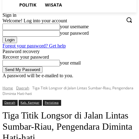
POLITIK
WISATA
Sign in
Welcome! Log into your account
your username
your password
Forgot your password? Get help
Password recovery
Recover your password
your email
A password will be e-mailed to you.
Home
Daerah
Tiga Titik Longsor di Jalan Lintas Sumbar-Riau, Pengendara
Diminta Hati-hati
Daerah
Kab. Kampar
Peristiwa
Tiga Titik Longsor di Jalan Lintas
Sumbar-Riau, Pengendara Diminta
Hati-hati