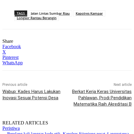
TAGS
Jalan Lintas Sumbar Riau
Kapolres Kampar
Longsor Rantau Berangin
Share
Facebook
X
Pinterest
WhatsApp
Previous article
Next article
Wabup: Kades Harus Lakukan
Berkat Kerja Keras Universitas
Inovasi Sesuai Potensi Desa
Pahlawan, Prodi Pendidikan
Matematika Raih Akreditasi B
RELATED ARTICLES
Peristiwa
Berulang kali langgar kode etik, Kapolres Sijunjung pecat 4 anggotanya