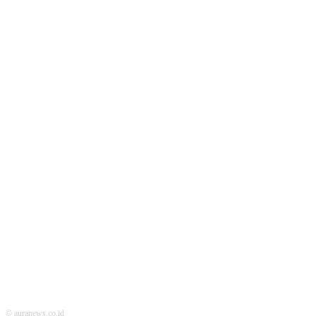
ABOUT US
FOLLOW US
© auranews.co.id