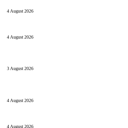
Kapolres Sijunjung pimpin upacara Sertijab 5 Perwira
4 August 2026
Berulang kali langgar kode etik, Kapolres Sijunjung pecat 4 anggotanya
4 August 2026
Oknum Aspri sekaligus perekam video LGBT Sijunjung mengakui video i
direkam setelah mandi dalam keadaan telanjang
3 August 2026
POPULAR POSTS
Kapolres Sijunjung pimpin upacara Sertijab 5 Perwira
4 August 2026
Berulang kali langgar kode etik, Kapolres Sijunjung pecat 4 anggotanya
4 August 2026