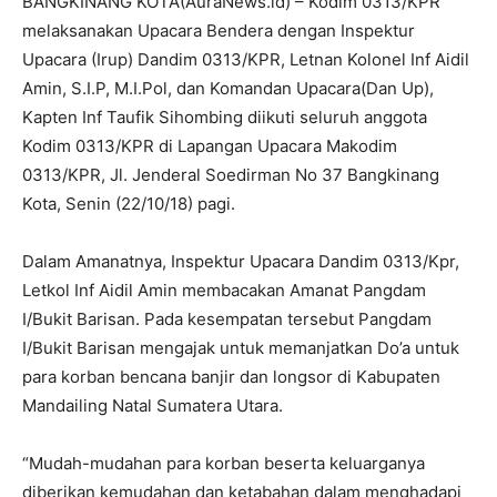
BANGKINANG KOTA(AuraNews.id) – Kodim 0313/KPR
melaksanakan Upacara Bendera dengan Inspektur
Upacara (Irup) Dandim 0313/KPR, Letnan Kolonel Inf Aidil
Amin, S.I.P, M.I.Pol, dan Komandan Upacara(Dan Up),
Kapten Inf Taufik Sihombing diikuti seluruh anggota
Kodim 0313/KPR di Lapangan Upacara Makodim
0313/KPR, Jl. Jenderal Soedirman No 37 Bangkinang
Kota, Senin (22/10/18) pagi.
Dalam Amanatnya, Inspektur Upacara Dandim 0313/Kpr,
Letkol Inf Aidil Amin membacakan Amanat Pangdam
I/Bukit Barisan. Pada kesempatan tersebut Pangdam
I/Bukit Barisan mengajak untuk memanjatkan Do’a untuk
para korban bencana banjir dan longsor di Kabupaten
Mandailing Natal Sumatera Utara.
“Mudah-mudahan para korban beserta keluarganya
diberikan kemudahan dan ketabahan dalam menghadapi