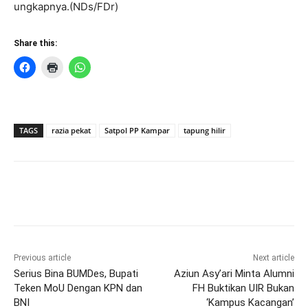
ungkapnya.(NDs/FDr)
Share this:
TAGS
razia pekat
Satpol PP Kampar
tapung hilir
Previous article
Next article
Serius Bina BUMDes, Bupati
Aziun Asy’ari Minta Alumni
Teken MoU Dengan KPN dan
FH Buktikan UIR Bukan
BNI
‘Kampus Kacangan’