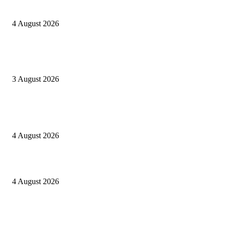
Berulang kali langgar kode etik, Kapolres Sijunjung pecat 4 anggotanya
4 August 2026
Oknum Aspri sekaligus perekam video LGBT Sijunjung mengakui video i
direkam setelah mandi dalam keadaan telanjang
3 August 2026
POPULAR POSTS
Kapolres Sijunjung pimpin upacara Sertijab 5 Perwira
4 August 2026
Berulang kali langgar kode etik, Kapolres Sijunjung pecat 4 anggotanya
4 August 2026
Oknum Aspri sekaligus perekam video LGBT Sijunjung mengakui video i
direkam setelah mandi dalam keadaan telanjang