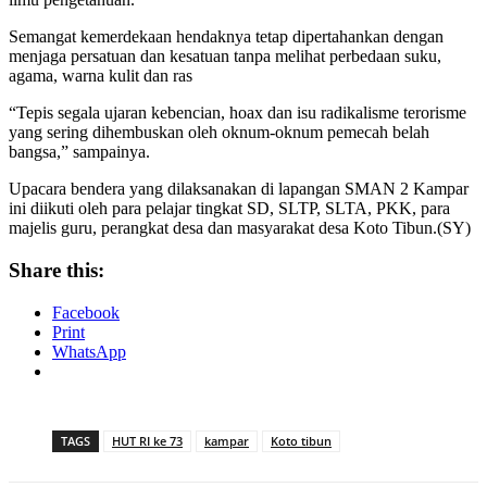
Semangat kemerdekaan hendaknya tetap dipertahankan dengan
menjaga persatuan dan kesatuan tanpa melihat perbedaan suku,
agama, warna kulit dan ras
“Tepis segala ujaran kebencian, hoax dan isu radikalisme terorisme
yang sering dihembuskan oleh oknum-oknum pemecah belah
bangsa,” sampainya.
Upacara bendera yang dilaksanakan di lapangan SMAN 2 Kampar
ini diikuti oleh para pelajar tingkat SD, SLTP, SLTA, PKK, para
majelis guru, perangkat desa dan masyarakat desa Koto Tibun.(SY)
Share this:
Facebook
Print
WhatsApp
TAGS
HUT RI ke 73
kampar
Koto tibun