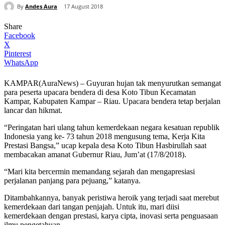
By
Andes Aura
17 August 2018
Share
Facebook
X
Pinterest
WhatsApp
KAMPAR(AuraNews) – Guyuran hujan tak menyurutkan semangat
para peserta upacara bendera di desa Koto Tibun Kecamatan
Kampar, Kabupaten Kampar – Riau. Upacara bendera tetap berjalan
lancar dan hikmat.
“Peringatan hari ulang tahun kemerdekaan negara kesatuan republik
Indonesia yang ke- 73 tahun 2018 mengusung tema, Kerja Kita
Prestasi Bangsa,” ucap kepala desa Koto Tibun Hasbirullah saat
membacakan amanat Gubernur Riau, Jum’at (17/8/2018).
“Mari kita bercermin memandang sejarah dan mengapresiasi
perjalanan panjang para pejuang,” katanya.
Ditambahkannya, banyak peristiwa heroik yang terjadi saat merebut
kemerdekaan dari tangan penjajah. Untuk itu, mari diisi
kemerdekaan dengan prestasi, karya cipta, inovasi serta penguasaan
ilmu pengetahuan.