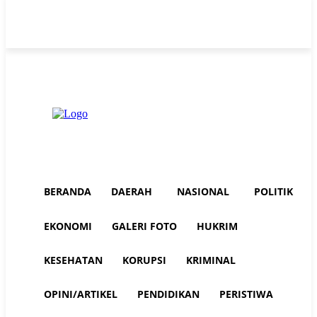
Thursday, August 6, 2026
Advertorial
Redaksi AuraNEWS
Tentang Kami
BERANDA
DAERAH
NASIONAL
POLITIK
EKONOMI
GALERI FOTO
HUKRIM
KESEHATAN
KORUPSI
KRIMINAL
OPINI/ARTIKEL
PENDIDIKAN
PERISTIWA