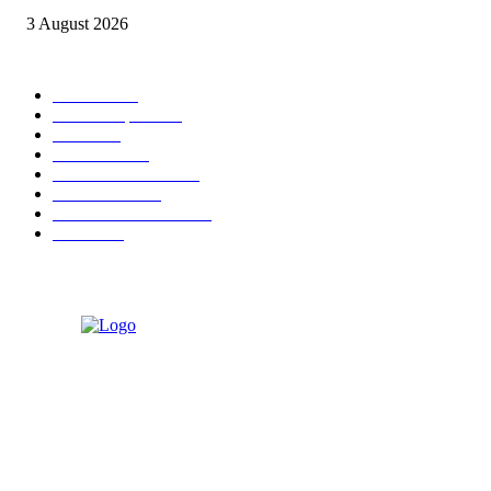
3 August 2026
POPULAR CATEGORY
Daerah
8939
Kab. Kampar
6222
Riau
3171
Nasional
2807
Kota Pekanbaru
1566
Advetorial
1532
Kab. Rokan Hulu
1273
Politik
756
ABOUT US