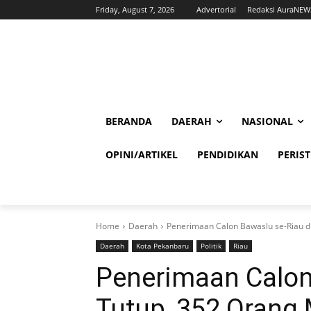
Friday, August 7, 2026
Advertorial
Redaksi AuraNEW
BERANDA
DAERAH
NASIONAL
OPINI/ARTIKEL
PENDIDIKAN
PERIS
Home
Daerah
Penerimaan Calon Bawaslu se-Riau d
Daerah
Kota Pekanbaru
Politik
Riau
Penerimaan Calon
Tutup, 352 Orang