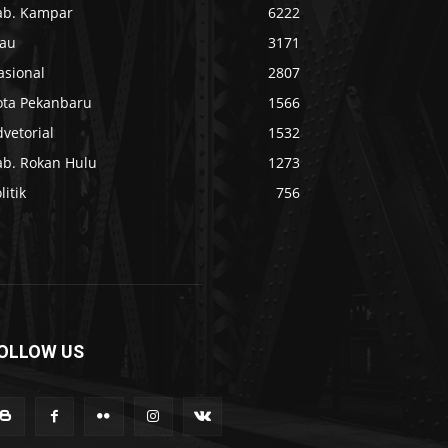
ab. Kampar
6222
iau
3171
asional
2807
ota Pekanbaru
1566
vetorial
1532
ab. Rokan Hulu
1273
litik
756
OLLOW US