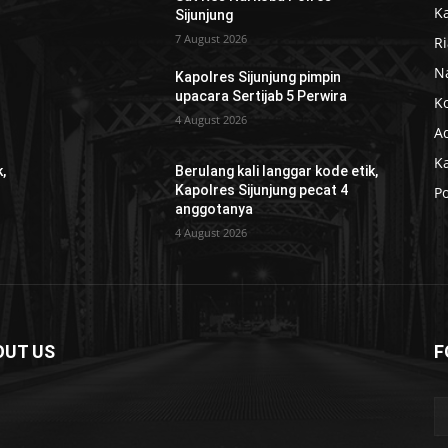
K
Sijunjung
7 August 2026
R
N
Kapolres Sijunjung pimpin
upacara Sertijab 5 Perwira
K
4 August 2026
Ad
K
,
Berulang kali langgar kode etik,
Kapolres Sijunjung pecat 4
Po
anggotanya
4 August 2026
OUT US
F