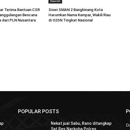
Daerah
r Terima Bantuan CSR
Siswi SMAN 2 Bangkinang Kota
anggulangan Bencana
Harumkan Nama Kampar, Wakili Riau
a dari PLN Nusantara
di O2SN Tingkat Nasional
POPULAR POSTS
P
ap
Nekat jual Sabu, Rano ditangkap
D
Sat Res Narkoba Polres