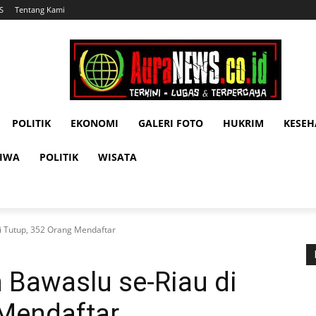
S
Tentang Kami
POLITIK
EKONOMI
GALERI FOTO
HUKRIM
KESE
TIWA
POLITIK
WISATA
i Tutup, 352 Orang Mendaftar
 Bawaslu se-Riau di
 Mendaftar