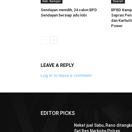
Kab. Kampar
Daerah
Sendayan memilih, 24 calon BPD
BPBD Kampa
Sendayan bersiap adu lobi
Sapras Pen
dan Karhutl
Power
LEAVE A REPLY
Log in to leave a comment
EDITOR PICKS
Nekat jual Sabu, Rano ditangk
Sat Res Narkoba Polres