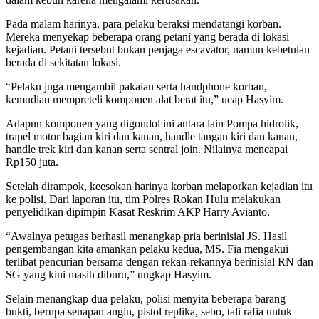
Pada malam harinya, para pelaku beraksi mendatangi korban.
Mereka menyekap beberapa orang petani yang berada di lokasi
kejadian. Petani tersebut bukan penjaga escavator, namun kebetulan
berada di sekitatan lokasi.
“Pelaku juga mengambil pakaian serta handphone korban,
kemudian mempreteli komponen alat berat itu,” ucap Hasyim.
Adapun komponen yang digondol ini antara lain Pompa hidrolik,
trapel motor bagian kiri dan kanan, handle tangan kiri dan kanan,
handle trek kiri dan kanan serta sentral join. Nilainya mencapai
Rp150 juta.
Setelah dirampok, keesokan harinya korban melaporkan kejadian itu
ke polisi. Dari laporan itu, tim Polres Rokan Hulu melakukan
penyelidikan dipimpin Kasat Reskrim AKP Harry Avianto.
“Awalnya petugas berhasil menangkap pria berinisial JS. Hasil
pengembangan kita amankan pelaku kedua, MS. Fia mengakui
terlibat pencurian bersama dengan rekan-rekannya berinisial RN dan
SG yang kini masih diburu,” ungkap Hasyim.
Selain menangkap dua pelaku, polisi menyita beberapa barang
bukti, berupa senapan angin, pistol replika, sebo, tali rafia untuk