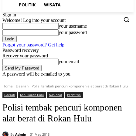
POLITIK
WISATA
Sign in
Welcome! Log into your account
your username
your password
Forgot your password? Get help
Password recovery
Recover your password
your email
A password will be e-mailed to you.
Home
Daerah
Polisi tembak pencuri komponen alat berat di Rokan Hulu
Daerah
Kab. Rokan Hulu
Nasional
Peristiwa
Polisi tembak pencuri komponen
alat berat di Rokan Hulu
By
Admin
31 May 2018