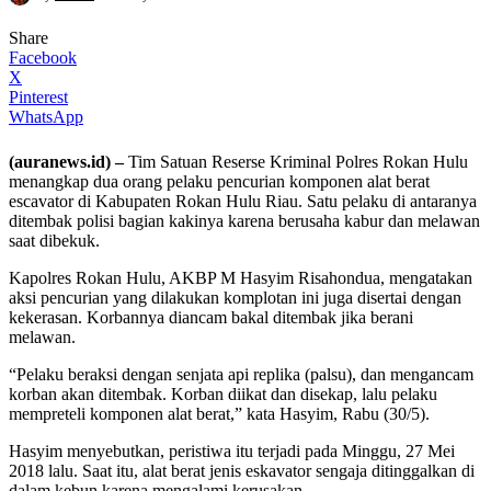
Share
Facebook
X
Pinterest
WhatsApp
(auranews.id) –
Tim Satuan Reserse Kriminal Polres Rokan Hulu
menangkap dua orang pelaku pencurian komponen alat berat
escavator di Kabupaten Rokan Hulu Riau. Satu pelaku di antaranya
ditembak polisi bagian kakinya karena berusaha kabur dan melawan
saat dibekuk.
Kapolres Rokan Hulu, AKBP M Hasyim Risahondua, mengatakan
aksi pencurian yang dilakukan komplotan ini juga disertai dengan
kekerasan. Korbannya diancam bakal ditembak jika berani
melawan.
“Pelaku beraksi dengan senjata api replika (palsu), dan mengancam
korban akan ditembak. Korban diikat dan disekap, lalu pelaku
mempreteli komponen alat berat,” kata Hasyim, Rabu (30/5).
Hasyim menyebutkan, peristiwa itu terjadi pada Minggu, 27 Mei
2018 lalu. Saat itu, alat berat jenis eskavator sengaja ditinggalkan di
dalam kebun karena mengalami kerusakan.