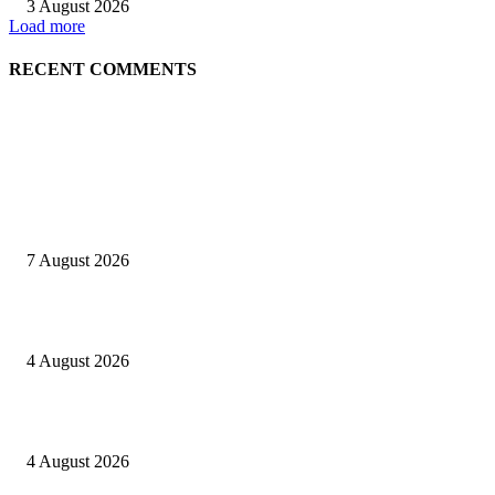
3 August 2026
Load more
RECENT COMMENTS
EDITOR PICKS
Nekat jual Sabu, Rano ditangkap Sat Res Narkoba Polres Sijunjung
7 August 2026
Kapolres Sijunjung pimpin upacara Sertijab 5 Perwira
4 August 2026
Berulang kali langgar kode etik, Kapolres Sijunjung pecat 4 anggotanya
4 August 2026
POPULAR POSTS