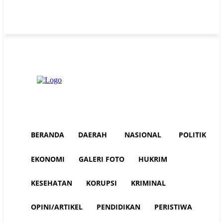
Friday, August 7, 2026
Advertorial
Redaksi AuraNEWS
Tentang Kami
BERANDA
DAERAH
NASIONAL
POLITIK
EKONOMI
GALERI FOTO
HUKRIM
KESEHATAN
KORUPSI
KRIMINAL
OPINI/ARTIKEL
PENDIDIKAN
PERISTIWA