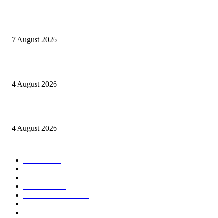
Nekat jual Sabu, Rano ditangkap Sat Res Narkoba Polres Sijunjung
7 August 2026
Kapolres Sijunjung pimpin upacara Sertijab 5 Perwira
4 August 2026
Berulang kali langgar kode etik, Kapolres Sijunjung pecat 4 anggotanya
4 August 2026
POPULAR CATEGORY
Daerah
8939
Kab. Kampar
6222
Riau
3171
Nasional
2807
Kota Pekanbaru
1566
Advetorial
1532
Kab. Rokan Hulu
1273