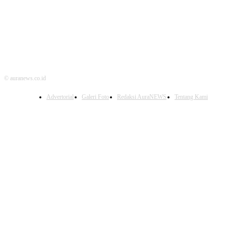
© auranews.co.id
Advertorial
Galeri Foto
Redaksi AuraNEWS
Tentang Kami