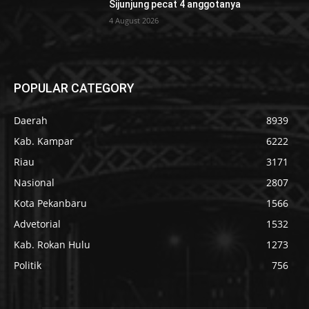
Sijunjung pecat 4 anggotanya
4 August 2026
POPULAR CATEGORY
Daerah
8939
Kab. Kampar
6222
Riau
3171
Nasional
2807
Kota Pekanbaru
1566
Advetorial
1532
Kab. Rokan Hulu
1273
Politik
756