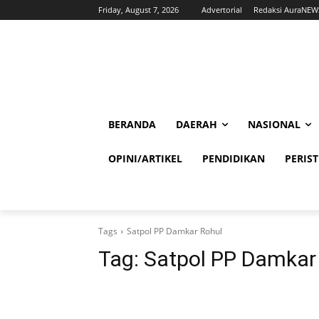
Friday, August 7, 2026
Advertorial
Redaksi AuraNEW
BERANDA
DAERAH
NASIONAL
OPINI/ARTIKEL
PENDIDIKAN
PERIS
Tags
Satpol PP Damkar Rohul
Tag:
Satpol PP Damkar