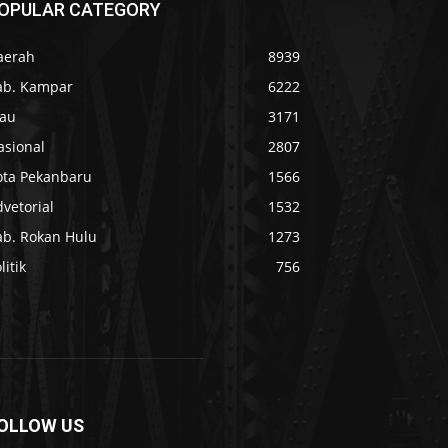
OPULAR CATEGORY
aerah
8939
ab. Kampar
6222
iau
3171
asional
2807
ota Pekanbaru
1566
vetorial
1532
ab. Rokan Hulu
1273
litik
756
OLLOW US