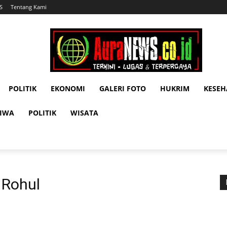
S
Tentang Kami
POLITIK
EKONOMI
GALERI FOTO
HUKRIM
KESE
TIWA
POLITIK
WISATA
 Rohul