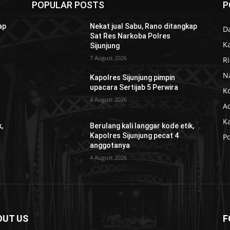
POPULAR POSTS
P
ap
Nekat jual Sabu, Rano ditangkap
D
Sat Res Narkoba Polres
K
Sijunjung
7 August 2026
R
N
Kapolres Sijunjung pimpin
upacara Sertijab 5 Perwira
K
4 August 2026
Ad
K
,
Berulang kali langgar kode etik,
Kapolres Sijunjung pecat 4
Po
anggotanya
4 August 2026
OUT US
F