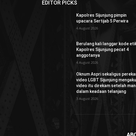
EDITOR PICKS
Kapolres Sijunjung pimpin
upacara Sertijab 5 Perwira
4 August 2026
Berulang kali langgar kode etik
Kapolres Sijunjung pecat 4
anggotanya
4 August 2026
Oknum Aspri sekaligus perek
video LGBT Sijunjung mengaku
video itu direkam setelah man
dalam keadaan telanjang
3 August 2026
AB