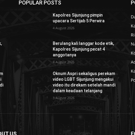
POPULAR POSTS
P
Kapolres Sijunjung pimpin
D
upacara Sertijab 5 Perwira
K
4 August 2026
R
N
,
Berulang kali langgar kode etik,
Kapolres Sijunjung pecat 4
K
anggotanya
Ad
4 August 2026
K
am
Oknum Aspri sekaligus perekam
i
video LGBT Sijunjung mengakui
Po
di
video itu direkam setelah mandi
dalam keadaan telanjang
3 August 2026
OUT US
F