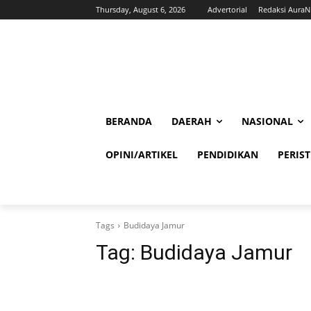
Thursday, August 6, 2026
Advertorial
Redaksi Aura
BERANDA
DAERAH
NASIONAL
OPINI/ARTIKEL
PENDIDIKAN
PERIS
Tags
Budidaya Jamur
Tag:
Budidaya Jamur