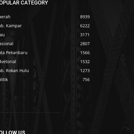
OPULAR CATEGORY
aerah
8939
ab. Kampar
6222
iau
3171
asional
2807
ota Pekanbaru
1566
vetorial
1532
ab. Rokan Hulu
1273
litik
756
OLLOW US