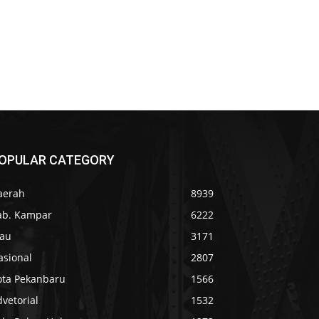
OPULAR CATEGORY
aerah
8939
ab. Kampar
6222
iau
3171
asional
2807
ota Pekanbaru
1566
vetorial
1532