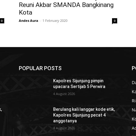
Reuni Akbar SMANDA Bangkinang
Kota
Andes Aura
-
1 February 2020
0
0
POPULAR POSTS
P
Kapolres Sijunjung pimpin
D
upacara Sertijab 5 Perwira
K
4 August 2026
R
N
,
Berulang kali langgar kode etik,
Kapolres Sijunjung pecat 4
K
anggotanya
Ad
4 August 2026