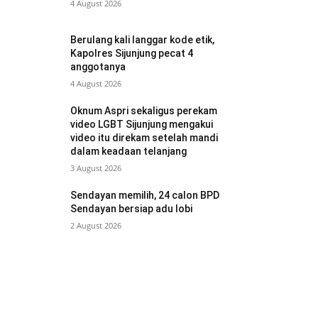
4 August 2026
Berulang kali langgar kode etik,
Kapolres Sijunjung pecat 4
anggotanya
4 August 2026
Oknum Aspri sekaligus perekam
video LGBT Sijunjung mengakui
video itu direkam setelah mandi
dalam keadaan telanjang
3 August 2026
Sendayan memilih, 24 calon BPD
Sendayan bersiap adu lobi
2 August 2026