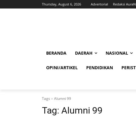
Thursday, August 6, 2026
Advertorial
Redaksi Aura
BERANDA
DAERAH
NASIONAL
OPINI/ARTIKEL
PENDIDIKAN
PERIS
Tags
Alumni 99
Tag:
Alumni 99