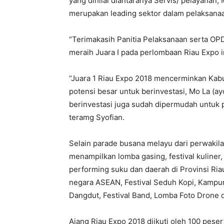
yang dinilai diantaranya Servis/ pelayanan
merupakan leading sektor dalam pelaksana
“Terimakasih Panitia Pelaksanaan serta OPD
meraih Juara I pada perlombaan Riau Expo in
“Juara 1 Riau Expo 2018 mencerminkan Kab
potensi besar untuk berinvestasi, Mo La (a
berinvestasi juga sudah dipermudah untuk 
teramg Syofian.
Selain parade busana melayu dari perwakila
menampilkan lomba gasing, festival kuliner, l
performing suku dan daerah di Provinsi Riau
negara ASEAN, Festival Seduh Kopi, Kampung
Dangdut, Festival Band, Lomba Foto Drone d
Ajang Riau Expo 2018 diikuti oleh 100 pese