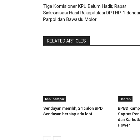
Tiga Komisioner KPU Belum Hadir, Rapat
Sinkronisasi Hasil Rekapitulasi DPTHP-1 denga
Parpol dan Bawaslu Molor
RELATED ARTICLES
Kab. Kampar
Daerah
Sendayan memilih, 24 calon BPD
BPBD Kampa
Sendayan bersiap adu lobi
Sapras Pen
dan Karhutl
Power