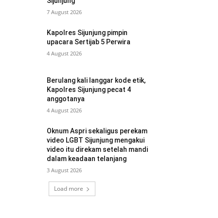
Sijunjung
7 August 2026
Kapolres Sijunjung pimpin
upacara Sertijab 5 Perwira
4 August 2026
Berulang kali langgar kode etik,
Kapolres Sijunjung pecat 4
anggotanya
4 August 2026
Oknum Aspri sekaligus perekam
video LGBT Sijunjung mengakui
video itu direkam setelah mandi
dalam keadaan telanjang
3 August 2026
Load more