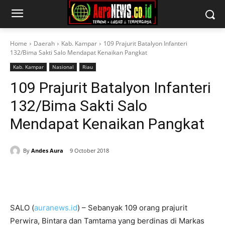
Home
Daerah
Kab. Kampar
109 Prajurit Batalyon Infanteri
132/Bima Sakti Salo Mendapat Kenaikan Pangkat
Kab. Kampar
Nasional
Riau
109 Prajurit Batalyon Infanteri
132/Bima Sakti Salo
Mendapat Kenaikan Pangkat
By
Andes Aura
9 October 2018
SALO (
auranews.id
) – Sebanyak 109 orang prajurit
Perwira, Bintara dan Tamtama yang berdinas di Markas