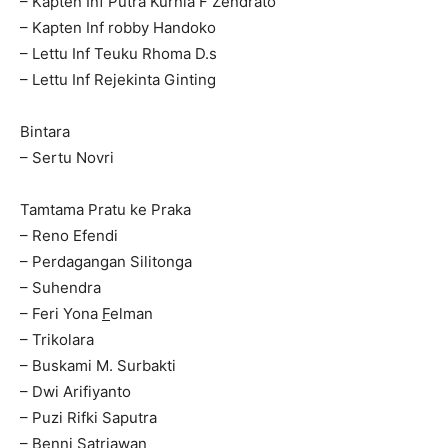
– Kapten Inf Putra Kurnia F Zendrato
– Kapten Inf robby Handoko
– Lettu Inf Teuku Rhoma D.s
– Lettu Inf Rejekinta Ginting
Bintara
– Sertu Novri
Tamtama Pratu ke Praka
– Reno Efendi
– Perdagangan Silitonga
– Suhendra
– Feri Yona
F
elman
– Trikolara
– Buskami M. Surbakti
– Dwi Arifiyanto
– Puzi Rifki Saputra
– Benni Satriawan