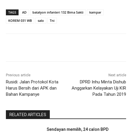
TAGS
AD
batalyon infanteri 132 Bima Sakti
kampar
KOREM 031 WB
salo
Tni
Previous article
Next article
Rusidi: Jalan Protokol Kota
DPRD Inhu Minta Dishub
Harus Bersih dari APK dan
Anggarkan Kelayakan Uji KIR
Bahan Kampanye
Pada Tahun 2019
RELATED ARTICLES
Sendayan memilih, 24 calon BPD