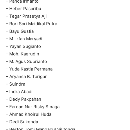
– Panca Irmanto
– Heber Pasaribu
– Tegar Prasetya Aji
– Rori Sari Maidikal Putra
– Bayu Gustia
– M. Irfan Maryadi
– Yayan Sugianto
– Moh. Kaerudin
– M. Agus Suprianto
– Yuda Kastia Permana
– Aryansa B. Tarigan
– Suindra
– Indra Abadi
– Dedy Pakpahan
– Fardan Nur Risky Sinaga
– Ahmad Khoirul Huda
– Dedi Sukenda
– Berton Tomi Mangapul Silitonga