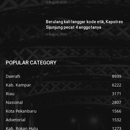
4 August 2026
Berulang kali langgar kode etik, Kapolres
Sijunjung pecat 4 anggotanya
4 August 2026
POPULAR CATEGORY
Daerah
8939
Kab. Kampar
6222
Riau
3171
Nasional
2807
Kota Pekanbaru
1566
Advetorial
1532
Kab. Rokan Hulu
1273